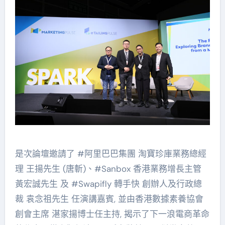
是次論壇邀請了 #阿里巴巴集團 淘寶珍庫業務總經
理 王揚先生 (唐斬)、#Sanbox 香港業務增長主管
黃宏誠先生 及 #Swapifly 轉手快 創辦人及行政總
裁 袁念祖先生 任演講嘉賓, 並由香港數據素養協會
創會主席 湛家揚博士任主持, 揭示了下一浪電商革命