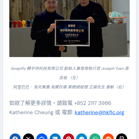
Swapifly 轉手快科技有限公司 創始人兼首席執行官 Joseph Yuen 袁
念袓 （左）
阿里巴巴．
淘天集團 淘寶珍庫 業務總經理 王揚先生 唐斬（右）
如欲了解更多詳情，請致電 +852 2117 3986
Katherine Cheung 或 電郵:
katherine@hkflc.org