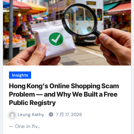
Insights
Hong Kong’s Online Shopping Scam
Problem — and Why We Built a Free
Public Registry
Leung Kathy
7 月 17, 2026
— One in fiv…