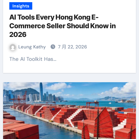
Insights
AI Tools Every Hong Kong E-
Commerce Seller Should Know in
2026
Leung Kathy
7 月 22, 2026
The AI Toolkit Has…