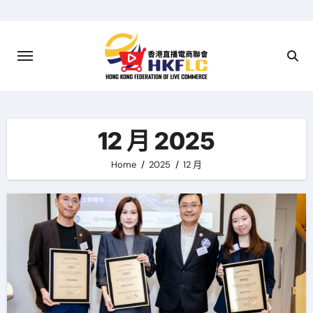
Skip
to
content
12 月 2025
Home
2025
12 月