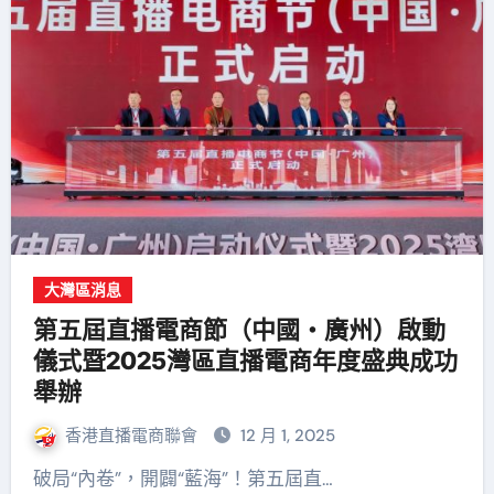
大灣區消息
第五屆直播電商節（中國・廣州）啟動
儀式暨2025灣區直播電商年度盛典成功
舉辦
香港直播電商聯會
12 月 1, 2025
破局“內卷”，開闢“藍海”！第五屆直…