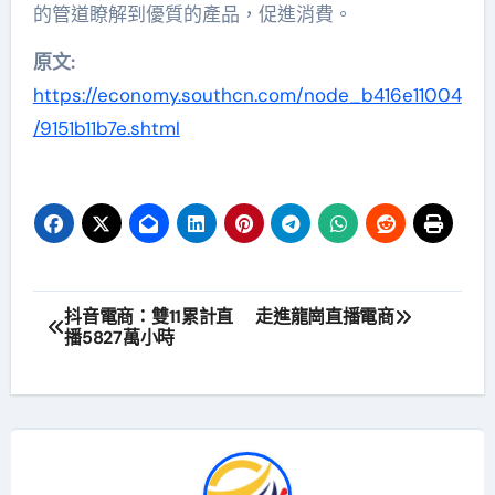
的管道瞭解到優質的產品，促進消費。
原文:
https://econo
my.southcn.com/node_b41
6e11004
/9151b11b7e.shtml
文
抖音電商：雙11累計直
走進龍崗直播電商
播5827萬小時
章
導
覽