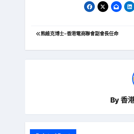
文
熊維克博士-香港電商聯會副會長任命
章
導
覽
By
香