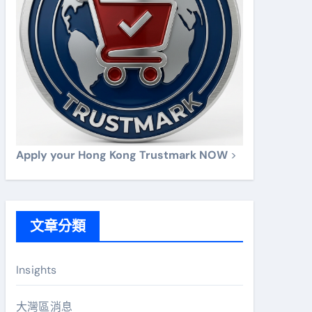
Apply your Hong Kong Trustmark NOW
>
文章分類
Insights
大灣區消息