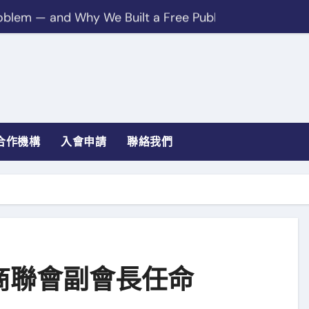
blem — and Why We Built a Free Public Registry
驗證：3 步登記你的網店
店真偽？2026 最新指南
：中小企電商致勝必修課
商新視野博覽會2026」跨境電商論壇
合作機構
入會申請
聯絡我們
JDMall（2026 年 7 月 31 日）
商聯會副會長任命